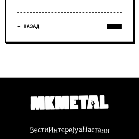
← НАЗАД
Настани
Вести
Интервјуа