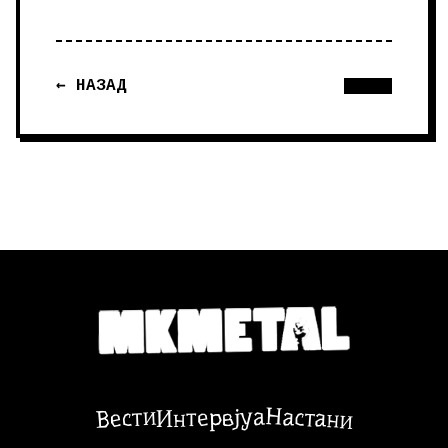
← НАЗАД
Настани
Вести
Интервјуа