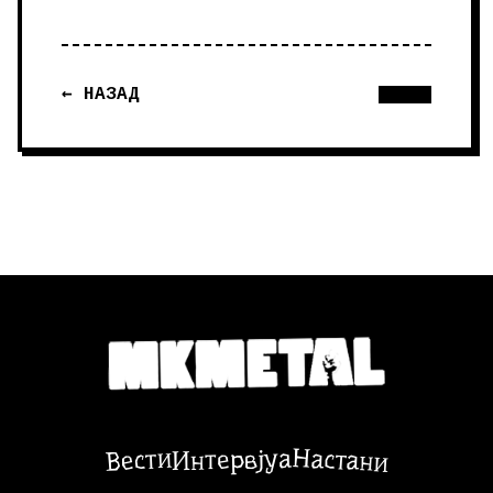
← НАЗАД
Настани
Вести
Интервјуа