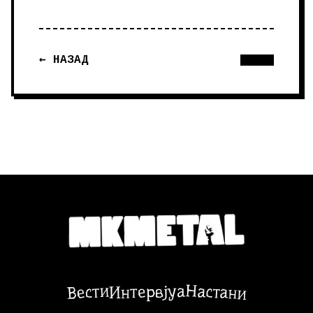
← НАЗАД
Настани
Вести
Интервјуа