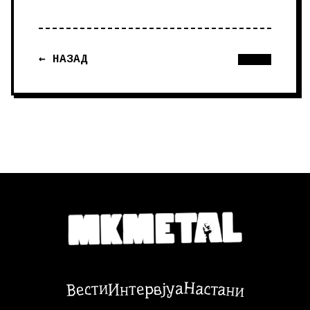
← НАЗАД
Настани
Вести
Интервјуа