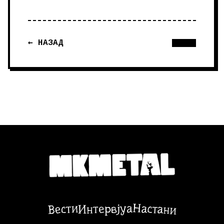
← НАЗАД
Настани
Вести
Интервјуа