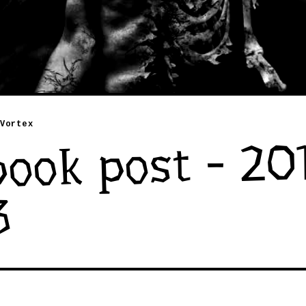
Vortex
ook post - 20
3