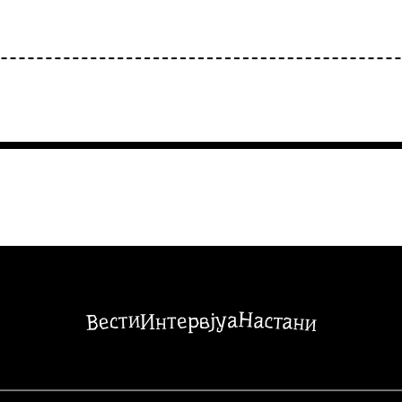
Настани
Вести
Интервјуа