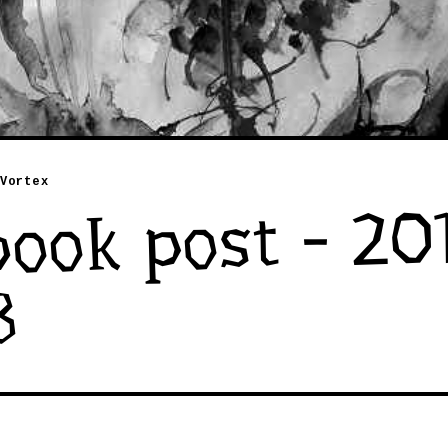
Vortex
ook post - 20
8