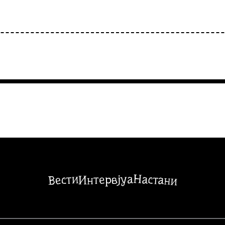
Настани
Вести
Интервјуа