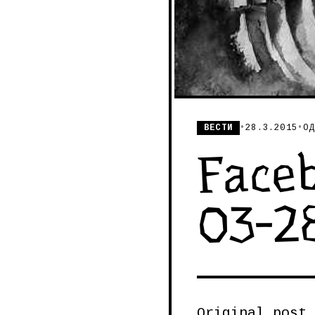
ВЕСТИ
•
28.3.2015
•
ОД
Faceb
03-2
Original post