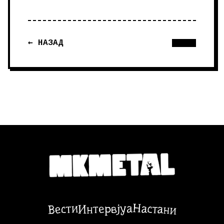
← НАЗАД
Настани
Вести
Интервјуа