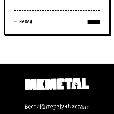
← НАЗАД
Настани
Вести
Интервјуа