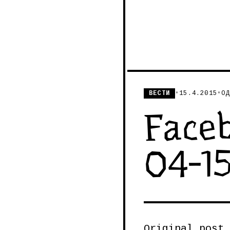
ВЕСТИ
•
15.4.2015
•
ОД
Faceb
04-1
Original post