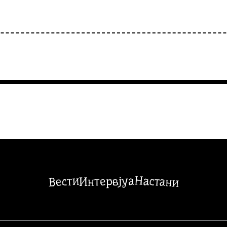
Настани
Вести
Интервјуа