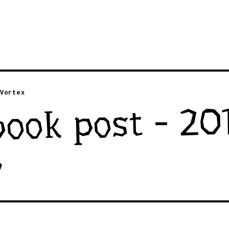
Vortex
ook post - 20
5