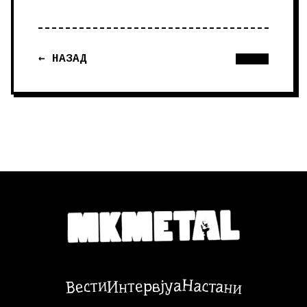
← НАЗАД
Настани
Вести
Интервјуа