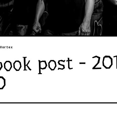
Vortex
ook post - 20
0