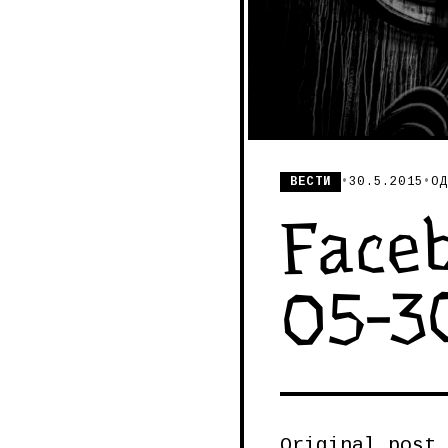
ВЕСТИ
•
30.5.2015
•
ОД
Faceb
05-3
Original post