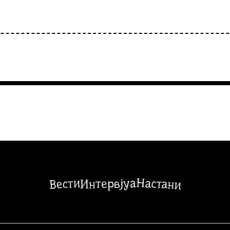
Настани
Вести
Интервјуа