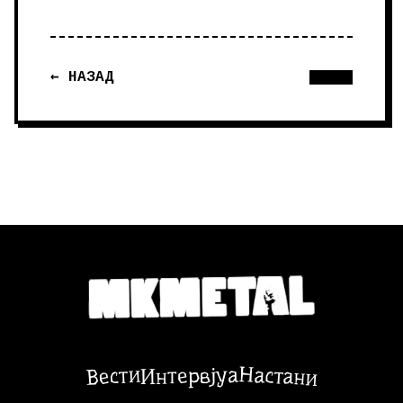
← НАЗАД
Настани
Вести
Интервјуа