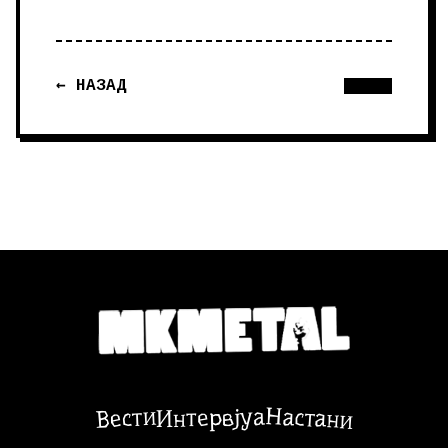
← НАЗАД
Настани
Вести
Интервјуа