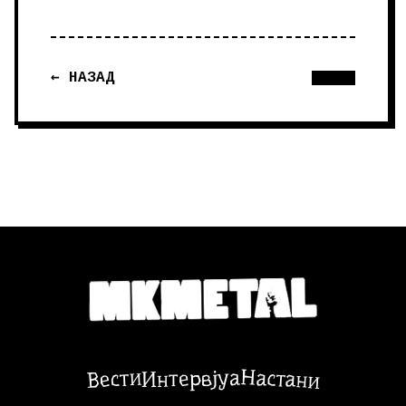
← НАЗАД
Настани
Вести
Интервјуа