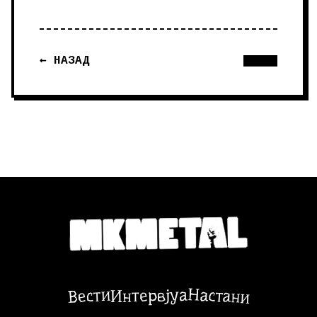
← НАЗАД
Настани
Вести
Интервјуа