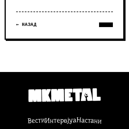
← НАЗАД
Настани
Вести
Интервјуа