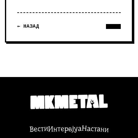
← НАЗАД
Настани
Вести
Интервјуа