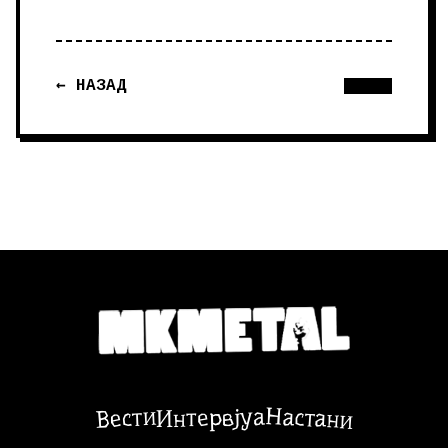
← НАЗАД
Настани
Вести
Интервјуа