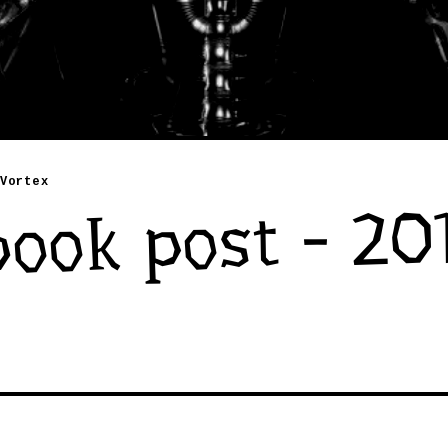
Vortex
ook post - 20
7