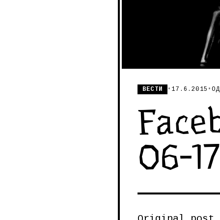
ВЕСТИ
•
17.6.2015
•
ОД
Faceb
06-1
Original post