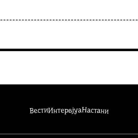
Настани
Вести
Интервјуа