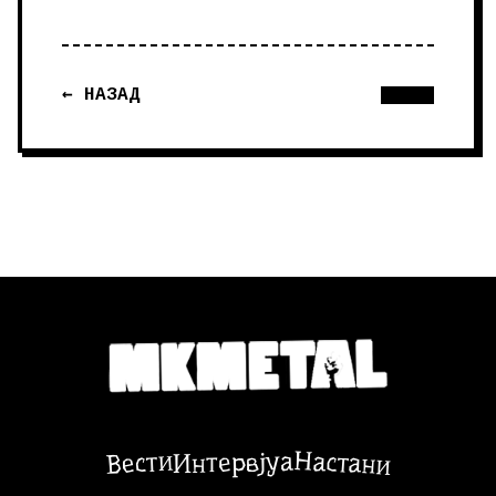
← НАЗАД
Настани
Вести
Интервјуа