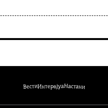
Настани
Вести
Интервјуа