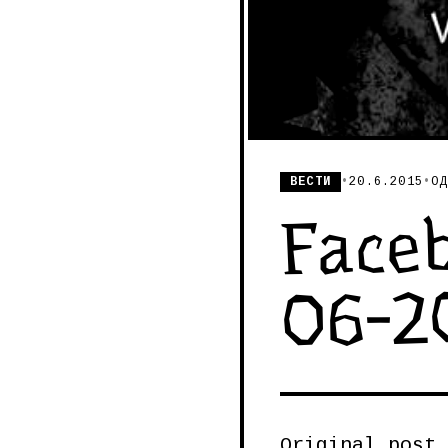
ВЕСТИ
•
20.6.2015
•
ОД
Faceb
06-2
Original post