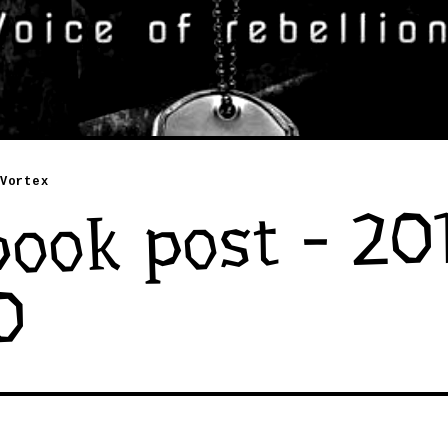
Vortex
ook post - 20
0