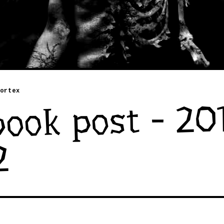
ortex
ook post - 20
2