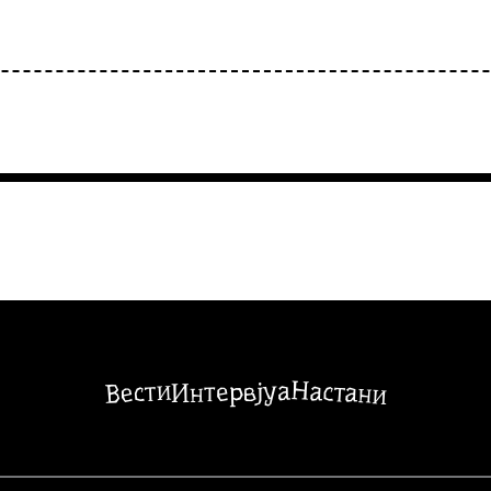
Настани
Вести
Интервјуа