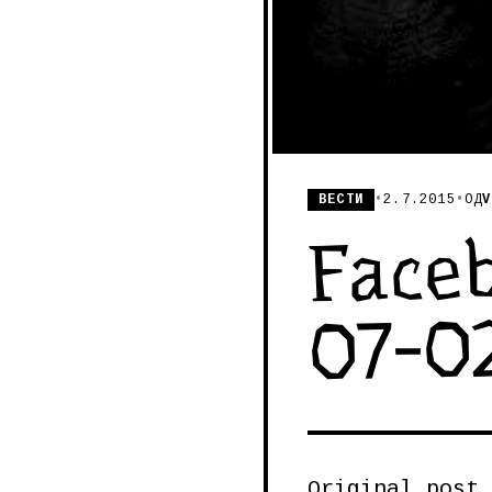
ВЕСТИ
•
2.7.2015
•
ОД
V
Faceb
07-0
Original post