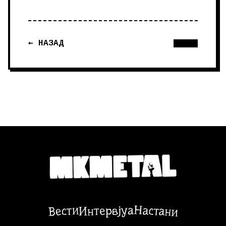
← НАЗАД
Настани
Вести
Интервјуа