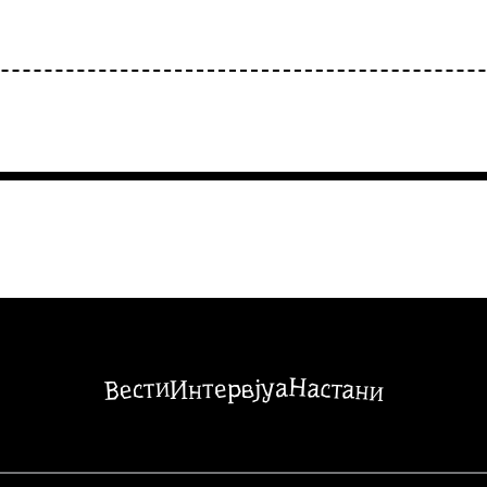
Настани
Вести
Интервјуа