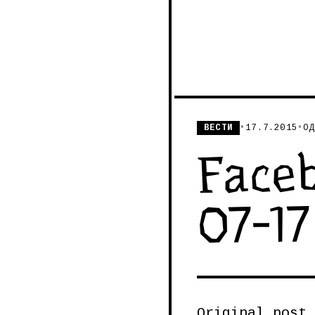
ВЕСТИ
•
17.7.2015
•
ОД
Faceb
07-17
Original post