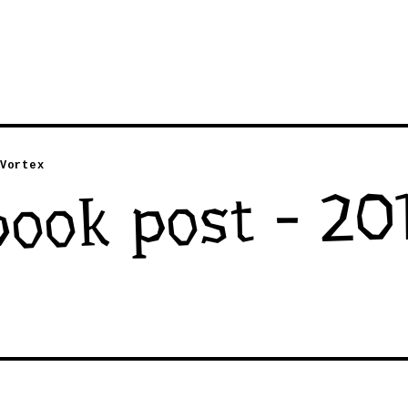
Vortex
ook post - 20