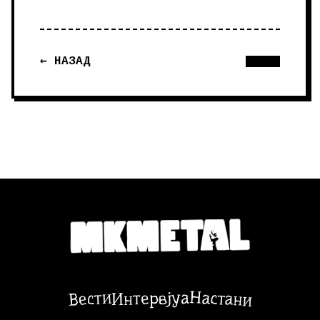
← НАЗАД
Настани
Вести
Интервјуа