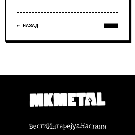
← НАЗАД
Настани
Вести
Интервјуа