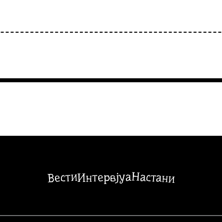
Настани
Вести
Интервјуа