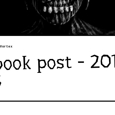
Vortex
ook post - 20
5