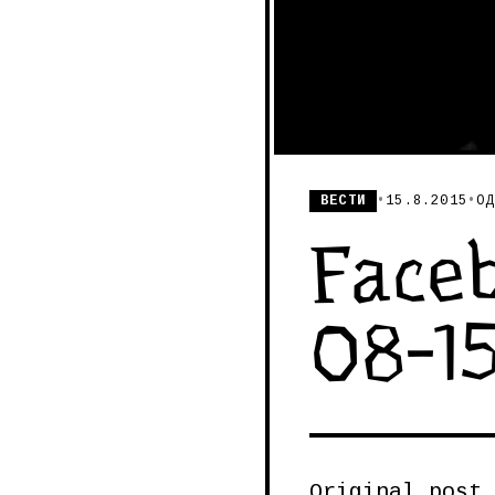
ВЕСТИ
•
15.8.2015
•
ОД
Faceb
08-1
Original post