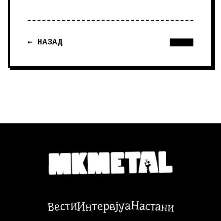
← НАЗАД
Настани
Вести
Интервјуа