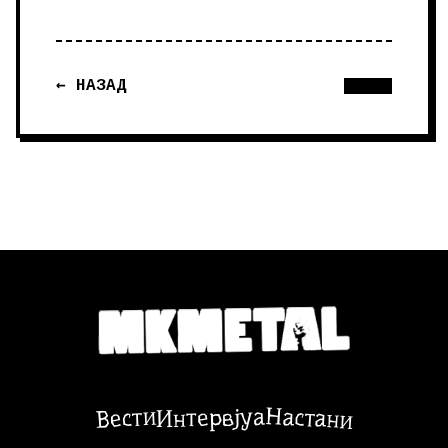
← НАЗАД
Настани
Вести
Интервјуа