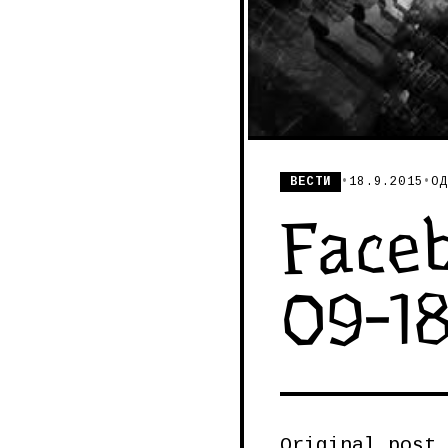
ВЕСТИ
•
18.9.2015
•
ОД
Faceb
09-1
Original post