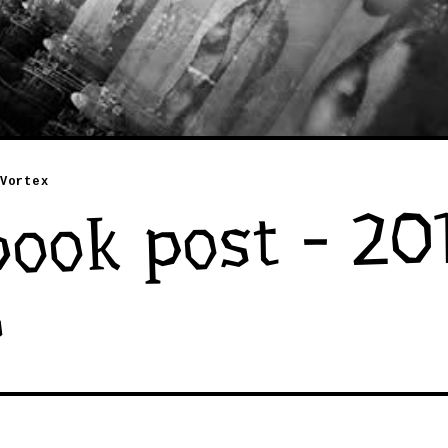
Vortex
ook post - 20
8