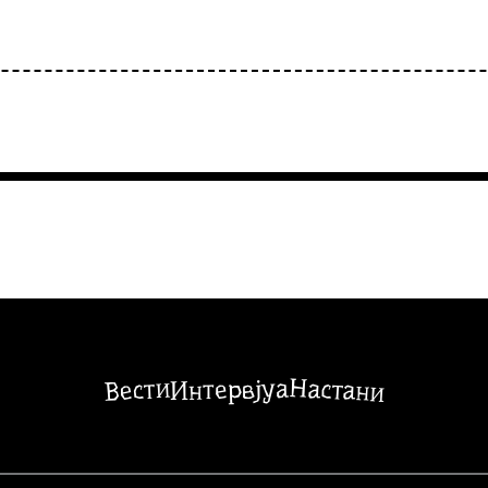
Настани
Вести
Интервјуа