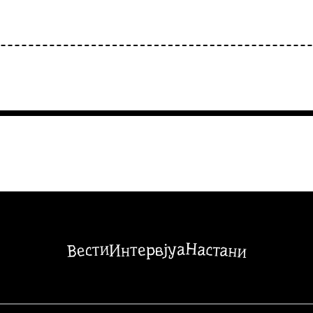
Настани
Вести
Интервјуа