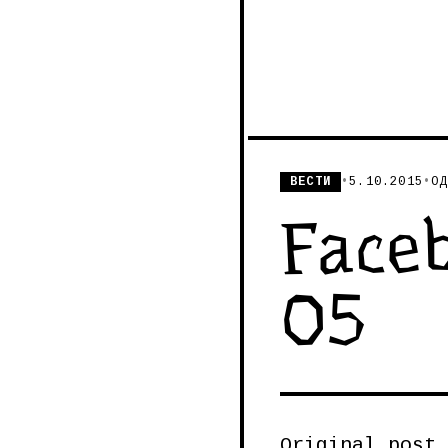
ВЕСТИ
•
5.10.2015
•
ОД
Faceb
05
Original post