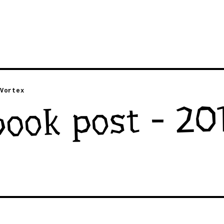
Vortex
ook post - 20