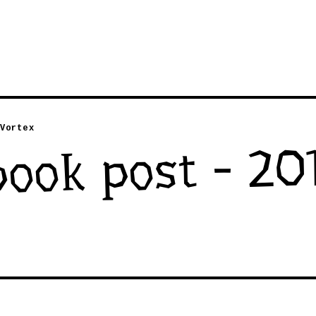
Vortex
ook post - 20