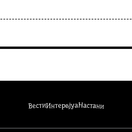
Настани
Вести
Интервјуа