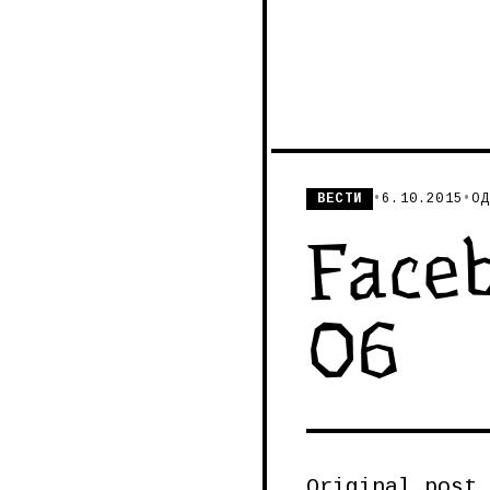
ВЕСТИ
•
6.10.2015
•
ОД
Faceb
06
Original post