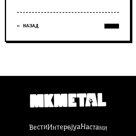
← НАЗАД
Настани
Вести
Интервјуа