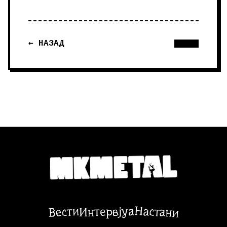
← НАЗАД
Настани
Вести
Интервјуа