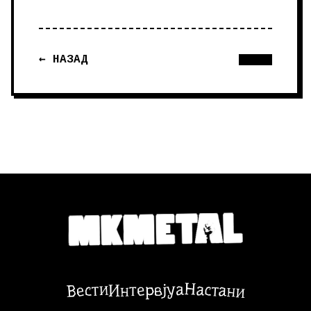
← НАЗАД
Настани
Вести
Интервјуа