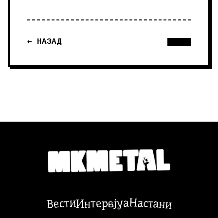
← НАЗАД
Настани
Вести
Интервјуа