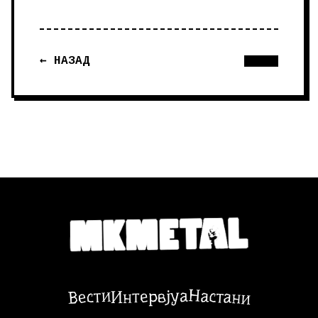
← НАЗАД
Настани
Вести
Интервјуа