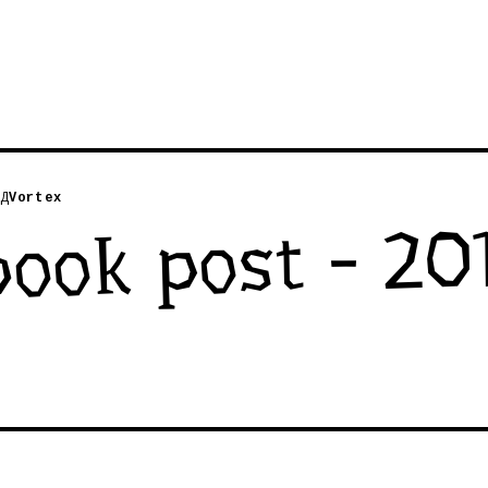
Д
Vortex
ook post - 201