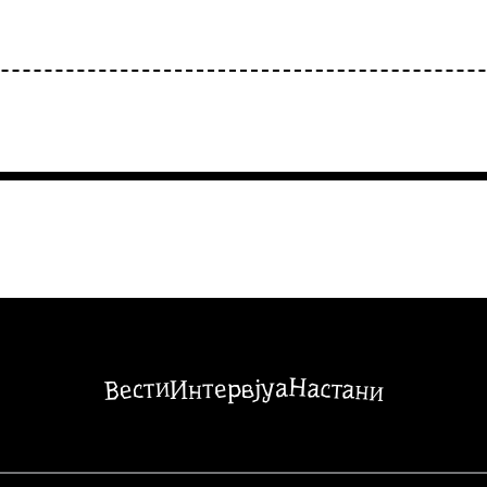
Настани
Вести
Интервјуа