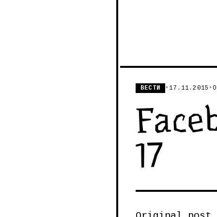
ВЕСТИ
•
17.11.2015
•
О
Faceb
17
Original post