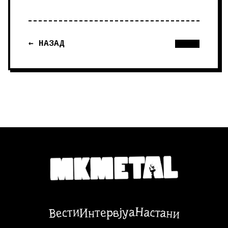
← НАЗАД
Настани
Вести
Интервјуа