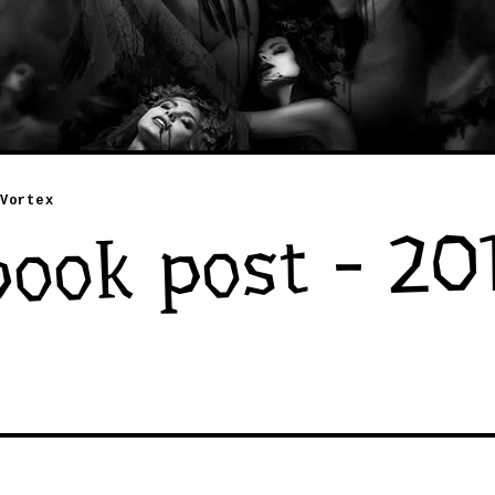
Vortex
ook post - 201