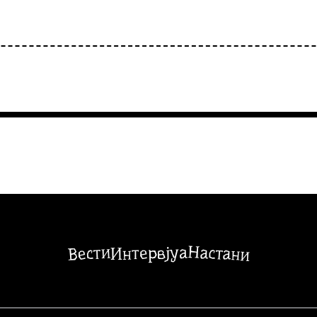
Настани
Вести
Интервјуа