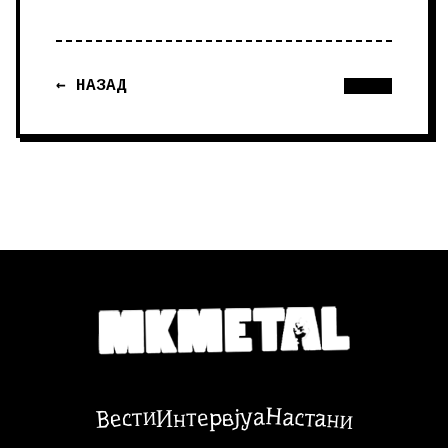
← НАЗАД
Настани
Вести
Интервјуа