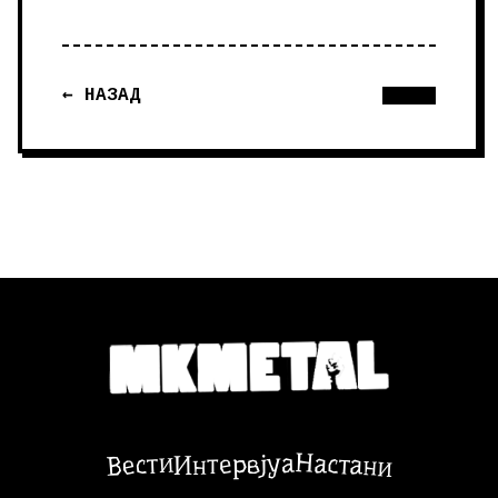
← НАЗАД
Настани
Вести
Интервјуа