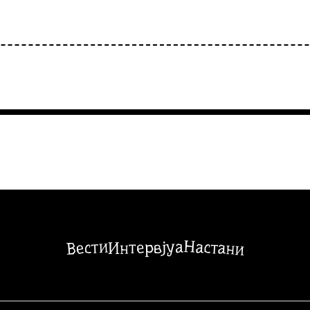
Настани
Вести
Интервјуа