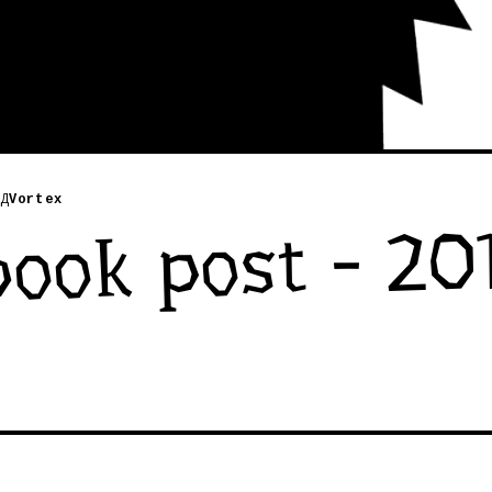
Д
Vortex
ook post - 201