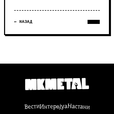
← НАЗАД
Настани
Вести
Интервјуа