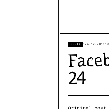
ВЕСТИ
•
24.12.2015
•
О
Faceb
24
Original post