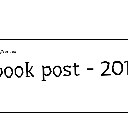
Д
Vortex
ook post - 201