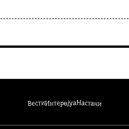
Настани
Вести
Интервјуа