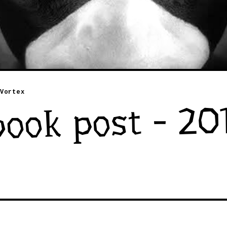
Vortex
ook post - 20