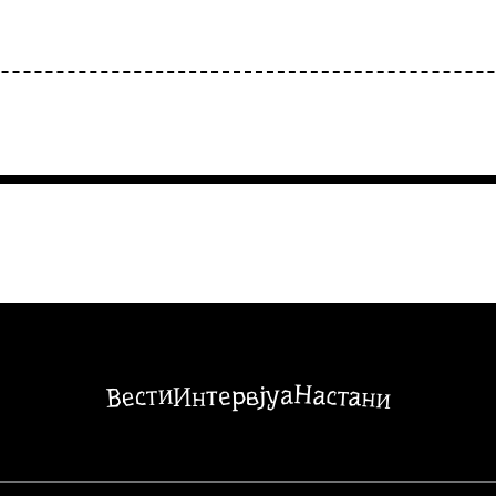
Настани
Вести
Интервјуа