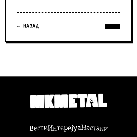
← НАЗАД
Настани
Вести
Интервјуа