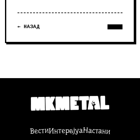
← НАЗАД
Настани
Вести
Интервјуа